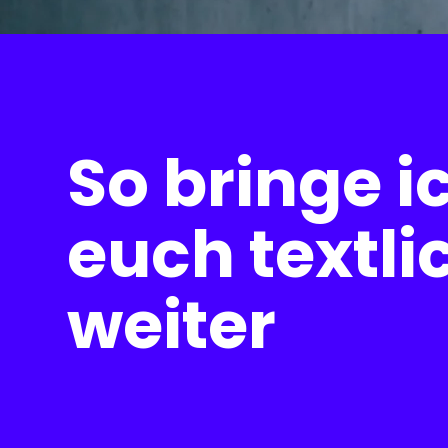
So bringe i
euch textli
weiter