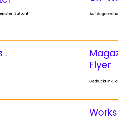
leinsten Button!
Auf Augenhöhe 
 .
Magazi
Flyer
Gedruckt inkl. d
Works