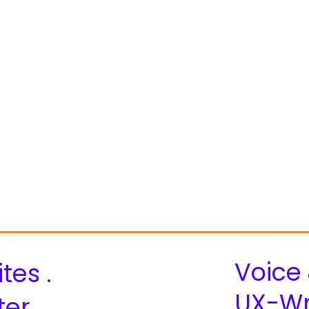
Voice 
tes .
UX-Wr
ter