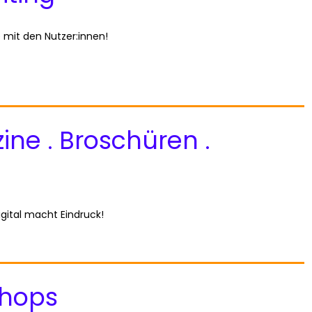
mit den Nutzer:innen!
ne . Broschüren .
igital macht Eindruck!
hops