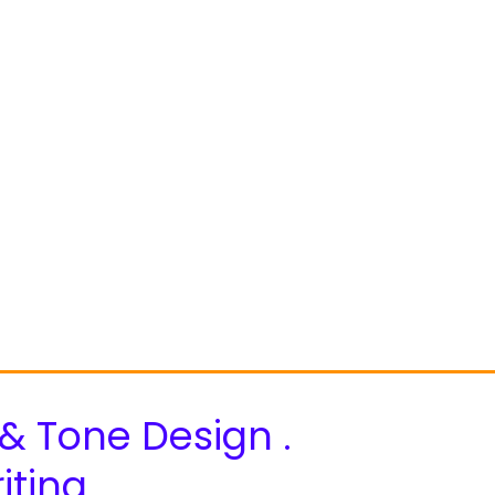
& Tone Design .
iting