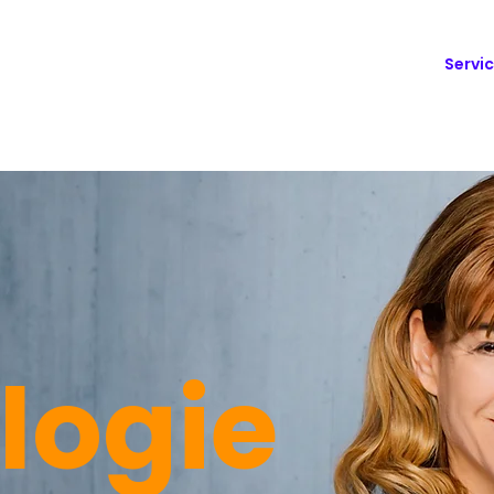
Servi
logie