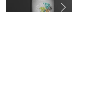
Was?
Jubiläumsbroschüre
Für wen?
Klinik für Neurologie
in München
Zum zehnjährigen Bestehen
der Klinik entstand eine knapp
80-seitige
Jubiläumsbroschüre, di
e die
Kompetenzen der Klinik und