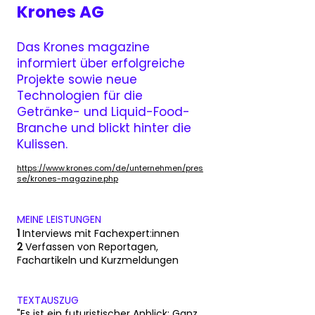
Krones AG
Das Krones magazine
informiert über erfolgre
iche
Projekte sowie neue
Technologien für die
Getränke- und Liquid-Food-
Branche und blickt hinter die
Kuliss
en.
https://www.krones.com/de/unternehmen/pres
se/krones-magazine.php
MEINE LEISTUNGEN
1
Interviews mit Fachexpert:innen
2
Verfassen von Reportagen,
Fachartikeln und Kurzmeldungen
TEXTAUSZUG
"Es ist ein futuristischer Anblick: Ganz